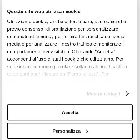
Scopri i corsi e i percorsi di formazione digitale e AI di Triboo
Questo sito web utilizza i cookie
Academy.
Utilizziamo cookie, anche di terze parti, sia tecnici che,
Comunicati Stampa
(
0
)
Rassegna stampa
(
0
)
Newsletter
(
0
)
previo consenso, di profilazione per personalizzare
Tutti
contenuti ed annunci, per fornire funzionalità dei social
media e per analizzare il nostro traffico e monitorare il
comportamento dei visitatori. Cliccando “Accetta”
Nessun articolo disponibile al momento.
acconsenti all’uso di tutti i cookie che utilizziamo. Per
selezionare in modo granulare soltanto alcune finalità o
terze parti puoi cliccare su “Personalizza”. Per
Triboo S.p.A. — Sede legale: Viale Sarca 336, Edificio 16, 20126
proseguire la navigazione mantenendo le impostazioni di
Milano · Tel. +39 02 64741401 · P.IVA/C.F. e n. iscrizione Registro
default (solo i cookie necessari) clicca su “Chiudi e
Imprese di Milano: IT02387250307 · REA MI-1906661 · Cap. Soc.
Mostra dettagli
prosegui (solo necessari)”.Per saperne di più consulta la
€ 13.865.048,00 i.v.
nostra
Cookie Policy
.
Accetta
Il Gruppo
Chi siamo
Personalizza
Cosa facciamo
AI per ecommerce