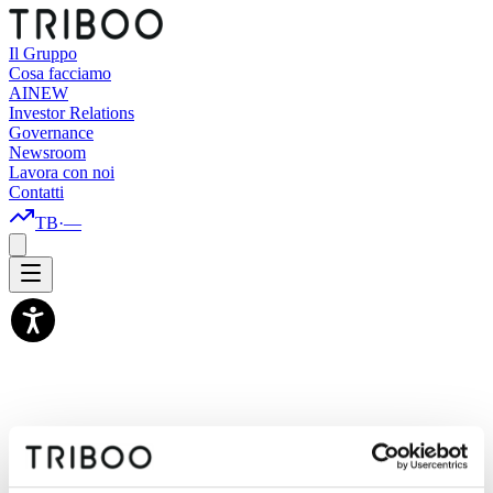
Il Gruppo
Cosa facciamo
AI
NEW
Investor Relations
Governance
Newsroom
Lavora con noi
Contatti
TB
·
—
Triboo Academy