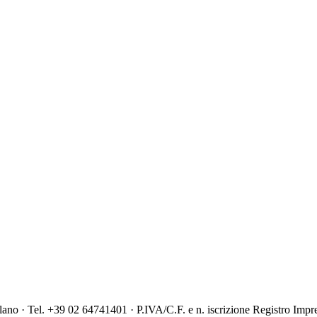
youronlinechoices.eu/it
ilano · Tel. +39 02 64741401 · P.IVA/C.F. e n. iscrizione Registro I