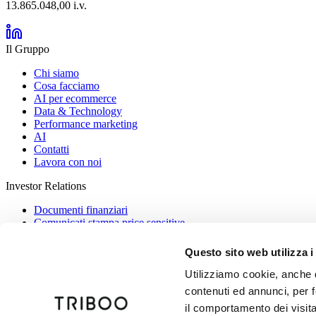
13.865.048,00 i.v.
Il Gruppo
Chi siamo
Cosa facciamo
AI per ecommerce
Data & Technology
Performance marketing
AI
Contatti
Lavora con noi
Investor Relations
Documenti finanziari
Comunicati stampa price sensitive
IPO
Azionariato
Questo sito web utilizza i
Copertura analisti
Statuto
Utilizziamo cookie, anche d
contenuti ed annunci, per f
Compliance
il comportamento dei visita
ISO 27001
EcoVadis