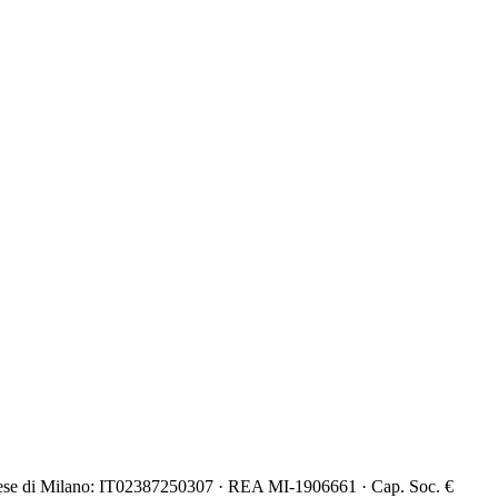
lapo.curinigalletti@triboo.it
mprese di Milano: IT02387250307 · REA MI-1906661 · Cap. Soc. €