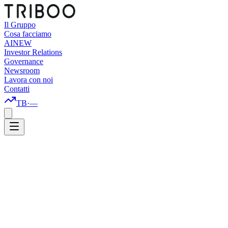
Il Gruppo
Cosa facciamo
AI
NEW
Investor Relations
Governance
Newsroom
Lavora con noi
Contatti
TB
·
—
Sito
Trib