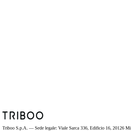
Chrome:
support.google.com
Firefox:
support.mozilla.org
Safari:
support.apple.com
Edge / Explorer:
support.microsoft.com
Opera:
help.opera.com
garanteprivacy.it
Triboo S.p.A. — Sede legale: Viale Sarca 336, Edificio 16, 20126 M