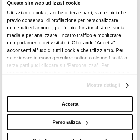
Questo sito web utilizza i cookie
TRIBOO DIGITALE
Utilizziamo cookie, anche di terze parti, sia tecnici che,
e-commerce & operations
previo consenso, di profilazione per personalizzare
TRIBOO DIGITALE USA
e-commerce & operations USA
contenuti ed annunci, per fornire funzionalità dei social
TRIBOO DIGITALE SHANGHAI
media e per analizzare il nostro traffico e monitorare il
e-commerce Cina
comportamento dei visitatori. Cliccando “Accetta”
TRIBOO TECHNOLOGY
tecnologia & sviluppo
acconsenti all’uso di tutti i cookie che utilizziamo. Per
MOSCOVA DISTRICT MARKET
selezionare in modo granulare soltanto alcune finalità o
marketplace multi-brand
terze parti puoi cliccare su “Personalizza”. Per
T-MEDIAHOUSE
proseguire la navigazione mantenendo le impostazioni di
hub di comunicazione
default (solo i cookie necessari) clicca su “Chiudi e
SABOOTAGE
Mostra dettagli
prosegui (solo necessari)”.Per saperne di più consulta la
agenzia creativa
E-PHOTO
nostra
Cookie Policy
.
produzione asset digitali
Accetta
EAST MEDIA
digital marketing far east
Personalizza
TRIBOO PERFORMANCE
SEM, SEO & social adv
T-DIRECT
lead generation