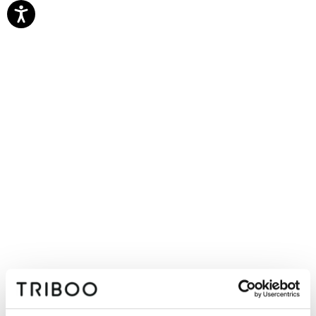
12 aprile 2023
Intesa Sanpaolo
13 dicembre 2022
KT&Partners
19 ottobre 2022
KT&Partners
19 maggio 2022
KT&Partners
1 aprile 2022
Intesa Sanpaolo
22 settembre 2021
Intesa Sanpaolo
29 marzo 2021
Intesa Sanpaolo