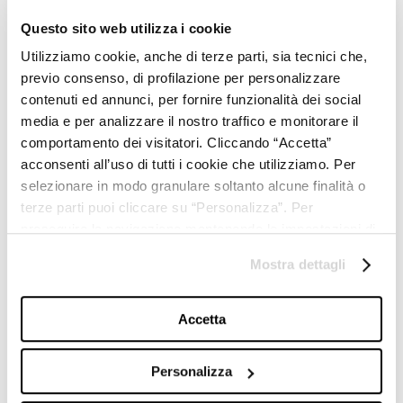
13 ottobre 2020
Questo sito web utilizza i cookie
Intesa Sanpaolo
Utilizziamo cookie, anche di terze parti, sia tecnici che,
24 gennaio 2020
previo consenso, di profilazione per personalizzare
Banca IMI
contenuti ed annunci, per fornire funzionalità dei social
media e per analizzare il nostro traffico e monitorare il
27 marzo 2019
comportamento dei visitatori. Cliccando “Accetta”
Mediobanca
acconsenti all’uso di tutti i cookie che utilizziamo. Per
selezionare in modo granulare soltanto alcune finalità o
4 ottobre 2018
Mediobanca
terze parti puoi cliccare su “Personalizza”. Per
proseguire la navigazione mantenendo le impostazioni di
3 ottobre 2018
default (solo i cookie necessari) clicca su “Chiudi e
Mostra dettagli
Banca IMI
prosegui (solo necessari)”.Per saperne di più consulta la
nostra
Cookie Policy
.
2 ottobre 2018
Accetta
Value Track
21 maggio 2018
Personalizza
Value Track