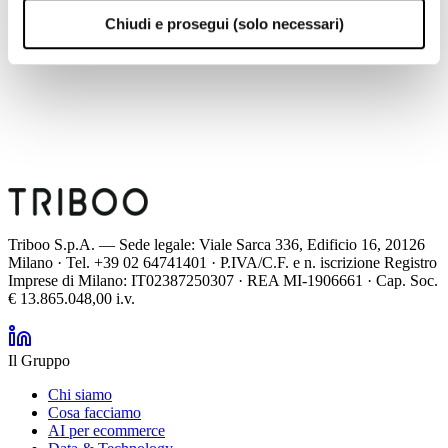
8 maggio 2018
Chiudi e prosegui (solo necessari)
Mediobanca
7 maggio 2018
Banca IMI
26 aprile 2018
Value Track
Triboo S.p.A. — Sede legale: Viale Sarca 336, Edificio 16, 20126
Milano · Tel. +39 02 64741401 · P.IVA/C.F. e n. iscrizione Registro
Imprese di Milano: IT02387250307 · REA MI-1906661 · Cap. Soc.
€ 13.865.048,00 i.v.
Il Gruppo
Chi siamo
Cosa facciamo
AI per ecommerce