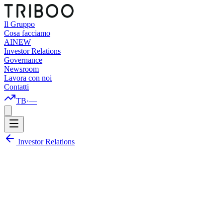
Il Gruppo
Cosa facciamo
AI
NEW
Investor Relations
Governance
Newsroom
Lavora con noi
Contatti
TB
·
—
Investor Relations
17
report