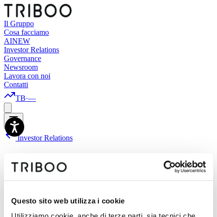
Il Gruppo
Cosa facciamo
AI
NEW
Investor Relations
Governance
Newsroom
Lavora con noi
Contatti
TB
·
—
Investor Relations
In questa sezione sono pubblicate le convocazioni delle Assemblee
Questo sito web utilizza i cookie
degli Azionisti di Triboo S.p.A., unitamente ai relativi documenti
informativi, alle relazioni illustrative degli amministratori, ai moduli
Utilizziamo cookie, anche di terze parti, sia tecnici che,